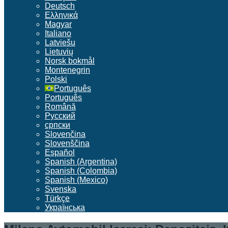
Deutsch
Ελληνικά
Magyar
Italiano
Latviešu
Lietuvių
Norsk bokmål
Montenegrin
Polski
Português
Português
Română
Русский
српски
Slovenčina
Slovenščina
Español
Spanish (Argentina)
Spanish (Colombia)
Spanish (Mexico)
Svenska
Türkçe
Українська