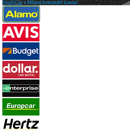
FindYCar
»
Milano Avtomobil Icarəsi