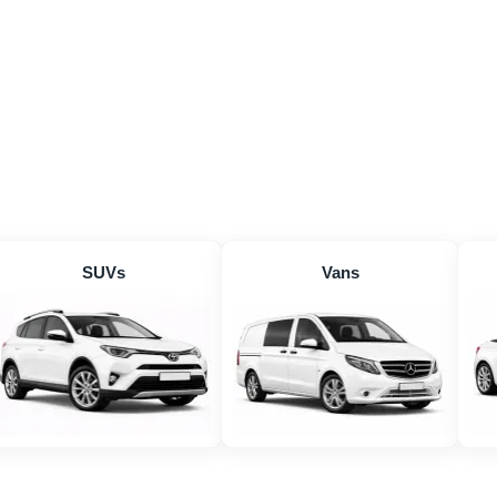
SUVs
Vans