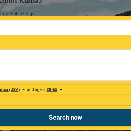
redit Kartsız
rta ✓ Pulsuz ləğv