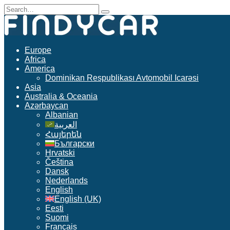
Skip
Search
to
for:
content
Europe
Africa
America
Dominikan Respublikası Avtomobil Icarəsi
Asia
Australia & Oceania
Azərbaycan
Albanian
العربية
Հայերեն
Български
Hrvatski
Čeština
Dansk
Nederlands
English
English (UK)
Eesti
Suomi
Français