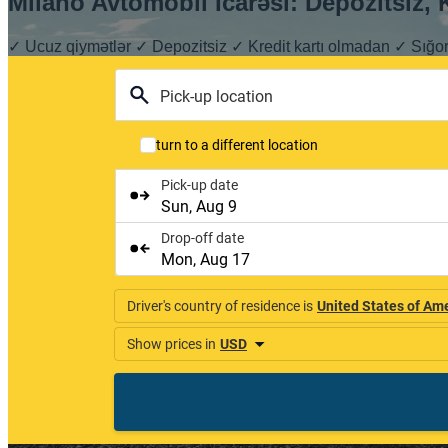
Milano Avtomobil Icarəsi: Depozitsiz, K
✓ Ucuz qiymətlər ✓ Depozitsiz ✓ Kredit kartı olmadan ✓ Sığo