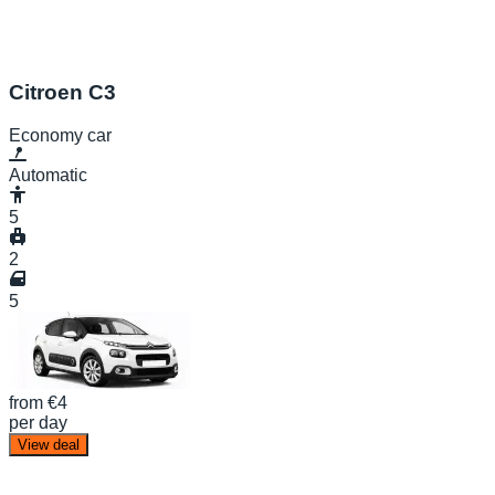
Citroen C3
Economy car
Automatic
5
2
5
from
€4
per day
View deal